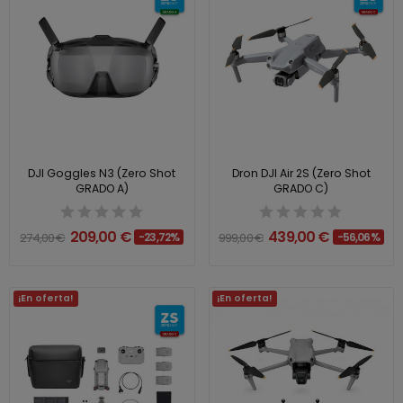
DJI Goggles N3 (Zero Shot
Dron DJI Air 2S (Zero Shot
GRADO A)
GRADO C)
209,00 €
439,00 €
274,00 €
-23,72%
999,00 €
-56,06%
¡En oferta!
¡En oferta!