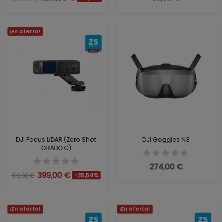
¡En oferta!
DJI Focus LiDAR (Zero Shot
DJI Goggles N3
GRADO C)
274,00 €
399,00 €
619,00 €
-35,54%
¡En oferta!
¡En oferta!