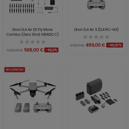
Dron DJI Air 2S Fly More
Dron DJI Air 3 (DJI RC-N2)
Combo (Zero Shot GRADO C)
499,00 €
979,00 €
-49,03%
569,00 €
1.299,00 €
-56,2%
¡En oferta!