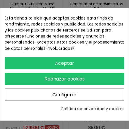
Cámara DJI Osmo Nano
Controlador de movimientos
Standard Combo (64GB)
DJI
Esta tienda te pide que aceptes cookies para fines de
rendimiento, redes sociales y publicidad. Las redes sociales
285,00 €
149,00 €
y las cookies publicitarias de terceros se utilizan para
ofrecerte funciones de redes sociales y anuncios
personalizados. ¿Aceptas estas cookies y el procesamiento
¡En oferta!
de datos personales involucrados?
Aceptar
Rechazar cookies
Configurar
DJI Air 3S Fly More Combo
DJI Care Refresh - Plan de 1
Política de privacidad y cookies
(RC-2) (Zero Shot...
año (DJI Mini 5 Pro)
1.219,00 €
85,00 €
1.567,00 €
-22,21%