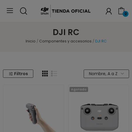
0
DJI RC
Inicio
Componentes y accesorios
DJI RC
Filtros
Nombre, A a Z
Agotado