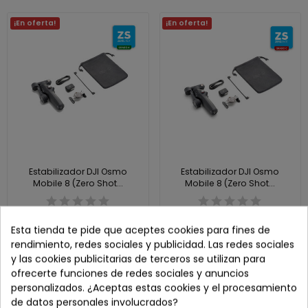
¡En oferta!
¡En oferta!
Estabilizador DJI Osmo
Estabilizador DJI Osmo
Mobile 8 (Zero Shot...
Mobile 8 (Zero Shot...
105,00 €
99,00 €
162,00 €
-35,19%
162,00 €
-38,89%
Esta tienda te pide que aceptes cookies para fines de
rendimiento, redes sociales y publicidad. Las redes sociales
y las cookies publicitarias de terceros se utilizan para
Nuevo
¡En oferta!
Nuevo
ofrecerte funciones de redes sociales y anuncios
personalizados. ¿Aceptas estas cookies y el procesamiento
de datos personales involucrados?