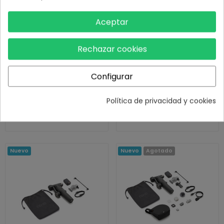
Aceptar
Rechazar cookies
Configurar
Estabilizador DJI Osmo
Estabilizador DJI Osmo
Mobile 8P Advanced...
Mobile 8P Creator Combo...
Política de privacidad y cookies
189,00 €
169,00 €
219,00 €
-22,83%
Nuevo
Nuevo
Agotado