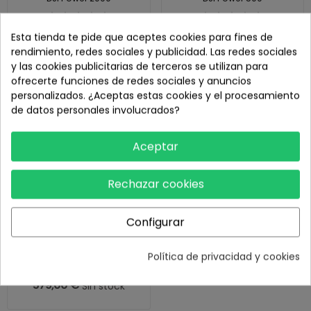
1.099,00 €
319,00 €
Esta tienda te pide que aceptes cookies para fines de
391,00 €
-18,41%
rendimiento, redes sociales y publicidad. Las redes sociales
y las cookies publicitarias de terceros se utilizan para
ofrecerte funciones de redes sociales y anuncios
Nuevo
Agotado
personalizados. ¿Aceptas estas cookies y el procesamiento
de datos personales involucrados?
Aceptar
Rechazar cookies
Configurar
Estación de energía portátil
DJI Power 1000 Mini
Política de privacidad y cookies
579,00 €
Sin stock