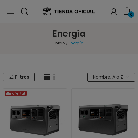
0
Energía
Inicio
Energía
Filtros
Nombre, A a Z
¡En oferta!