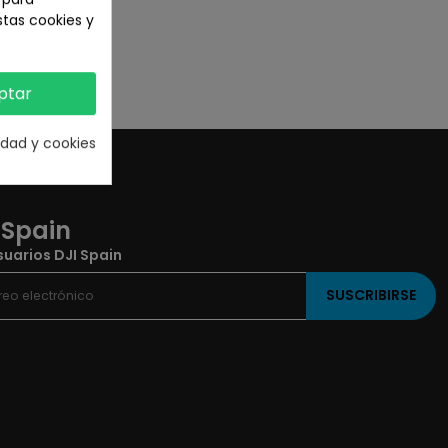
os.
stas cookies y
ptar
cidad y cookies
 Spain
uarios DJI Spain
SUSCRIBIRSE