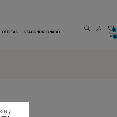
0
OFERTAS
REACONDICIONADO
0
ales y
n para