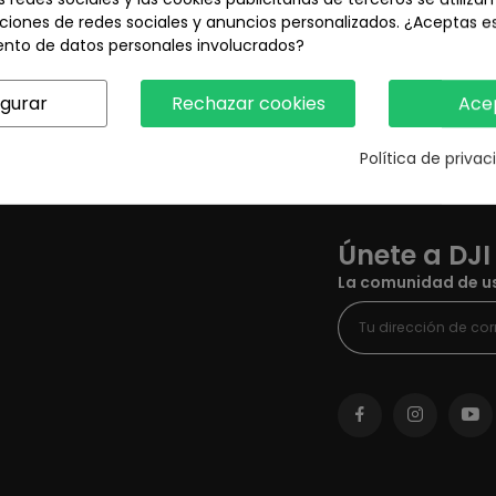
¡Estate atento! Próximamente se añadirán más product
ciones de redes sociales y anuncios personalizados. ¿Aceptas e
ento de datos personales involucrados?
igurar
Rechazar cookies
Ace
Política de priva
Únete a DJI
La comunidad de us