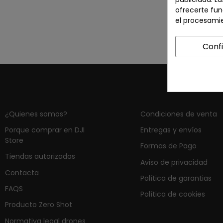
ofrecerte fun
el procesami
Conf
¿Quienes somos?
Condiciones de venta
Porque comprar en DJI
Entregas y envíos
Store
Formas de Pago
Tiendas autorizadas
Aviso de privacidad
Contacta
Política de garantias
FAQS
Política de cookies
Producto Zero Shot
Normativa legal drones