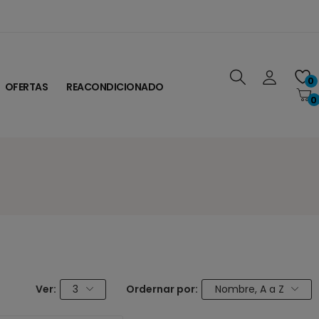
0
OFERTAS
REACONDICIONADO
0
Ver:
3
Ordernar por:
Nombre, A a Z