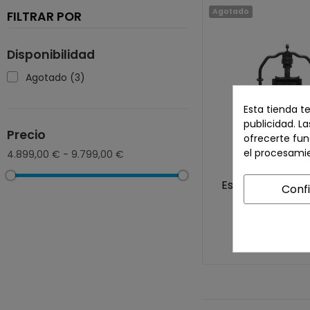
Agotado
FILTRAR POR
Disponibilidad
Agotado
(3)
Esta tienda t
publicidad. La
Precio
ofrecerte fun
el procesami
4.899,00 € - 9.799,00 €
Estabilizador DJ
Conf
Professional
7.346,00 €
Sin