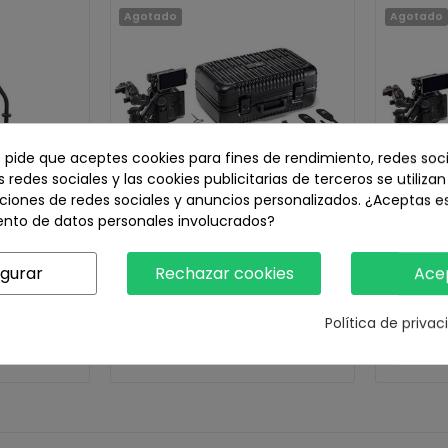
Agotado
Agotado
e pide que aceptes cookies para fines de rendimiento, redes soci
s redes sociales y las cookies publicitarias de terceros se utiliza
ciones de redes sociales y anuncios personalizados. ¿Aceptas e
ento de datos personales involucrados?
I Ronin 2
Estabilizador DJI Ronin 4D-
Estabil
igurar
Rechazar cookies
Ace
 Combo
6K Axis Cinema...
8
Política de priva
4.899,00 €
9.
 stock
Sin stock