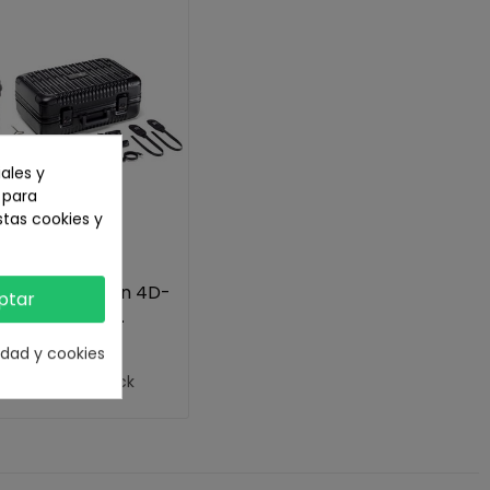
ales y
n para
stas cookies y
izador DJI Ronin 4D-
ptar
K Axis Cinema...
cidad y cookies
799,00 €
Sin stock