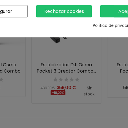
igurar
Rechazar cookies
Ace
Política de priva
JI Osmo
Estabilizador DJI Osmo
Esta
rd Combo
Pocket 3 Creator Combo...
Poc
€
359,00 €
5
439,00 €
Sin
-18,22%
stock