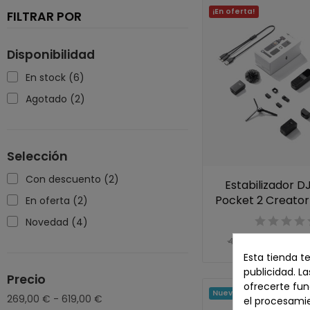
¡En oferta!
FILTRAR POR
Disponibilidad
En stock
(6)
Agotado
(2)
Selección
Con descuento
(2)
Estabilizador D
Pocket 2 Creator
En oferta
(2)
Novedad
(4)
269,00 
419,00 €
Esta tienda t
publicidad. La
Precio
ofrecerte fun
Nuevo
269,00 € - 619,00 €
el procesami