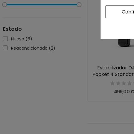
Conf
Estado
Nuevo
(6)
Reacondicionado
(2)
Estabilizador D
Pocket 4 Standa
499,00 