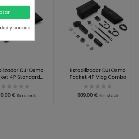
ptar
cidad y cookies
bilizador DJI Osmo
Estabilizador DJI Osmo
ket 4P Standard
Pocket 4P Vlog Combo
Combo
99,00 €
689,00 €
Sin stock
Sin stock