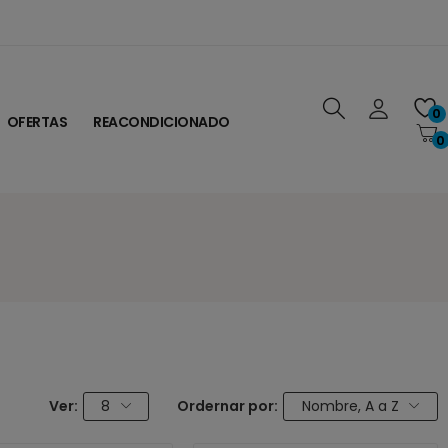
0
OFERTAS
REACONDICIONADO
0
Ver:
8
Ordernar por:
Nombre, A a Z