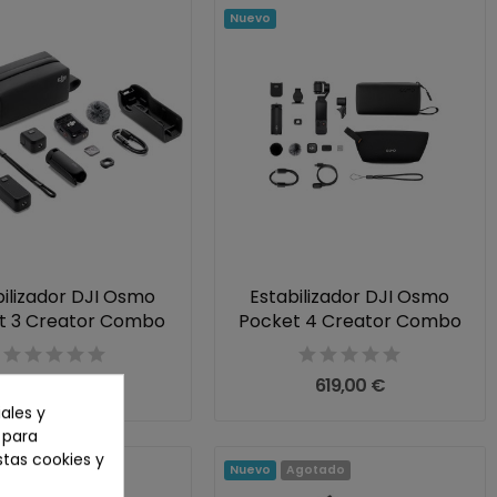
Nuevo
bilizador DJI Osmo
Estabilizador DJI Osmo
t 3 Creator Combo
Pocket 4 Creator Combo
439,00 €
619,00 €
ales y
n para
stas cookies y
Agotado
Nuevo
Agotado