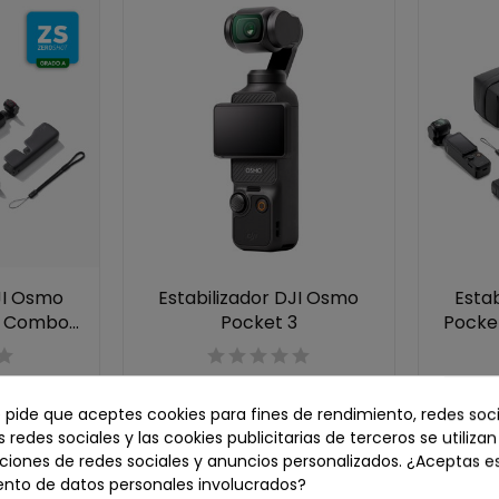
JI Osmo
Estabilizador DJI Osmo
Esta
 Combo...
Pocket 3
Pocke
€
339,00 €
-35,8%
e pide que aceptes cookies para fines de rendimiento, redes soci
s redes sociales y las cookies publicitarias de terceros se utiliza
ciones de redes sociales y anuncios personalizados. ¿Aceptas e
¡En oferta!
Agotado
Nuevo
ento de datos personales involucrados?