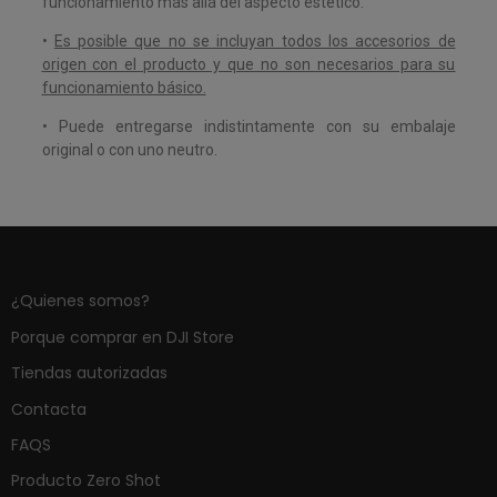
funcionamiento más allá del aspecto estético.
•
Es posible que no se incluyan todos los accesorios de
origen con el producto y que no son necesarios para su
funcionamiento básico.
•
Puede entregarse indistintamente con su embalaje
original o con uno neutro.
¿Quienes somos?
Porque comprar en DJI Store
Tiendas autorizadas
Contacta
FAQS
Producto Zero Shot