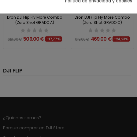
Política de privacidad y cookies
Dron DJI Flip Fly More Combo
Dron DJI Flip Fly More Combo
(Zero Shot GRADO A)
(Zero Shot GRADO C)
509,00 €
469,00 €
619,00 €
-17,77%
619,00 €
-24,23%
DJI FLIP
¿Quienes somos?
Porque comprar en DJI Store