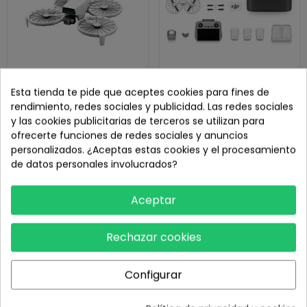
Esta tienda te pide que aceptes cookies para fines de
Dron DJI Flip (Zero Shot
Dron DJI Flip Fly More Combo
rendimiento, redes sociales y publicidad. Las redes sociales
GRADO A)
y las cookies publicitarias de terceros se utilizan para
ofrecerte funciones de redes sociales y anuncios
619,00 €
289,00 €
personalizados. ¿Aceptas estas cookies y el procesamiento
349,00 €
-17,19%
de datos personales involucrados?
Aceptar
¡En oferta!
¡En oferta!
Rechazar cookies
Configurar