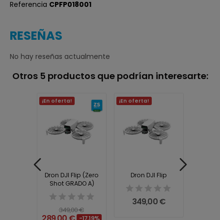
Referencia
CPFP018001
RESEÑAS
No hay reseñas actualmente
Otros 5 productos que podrían interesarte:
¡En oferta!
¡En oferta!
¡En ofer
lip Fly
Dron DJI Flip (Zero
Dron DJI Flip
Dron D
ombo
Shot GRADO A)
More C
Shot
349,00 €
0 €
349,00 €
619,00 €
289,00 €
-17,19%
-