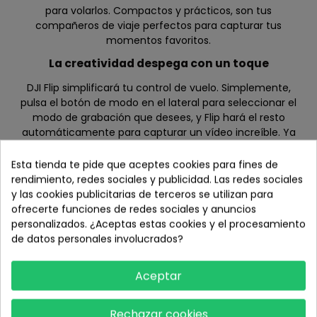
para volarlos. Compactos y prácticos, son tus
compañeros de viaje perfectos para capturar tus
momentos favoritos.
La creatividad despega con un toque
DJI Flip simplificará tu control de vuelo. Simplemente,
pulsa el botón de modo en el lateral para seleccionar el
modo de grabación que desees, y Flip hará el resto
automáticamente para capturar un vídeo increíble. Ya
seas un fotógrafo profesional o estés comenzando,
prepárate para embarcarte en un viaje de fotografía
Esta tienda te pide que aceptes cookies para fines de
aérea con facilidad.
rendimiento, redes sociales y publicidad. Las redes sociales
y las cookies publicitarias de terceros se utilizan para
ofrecerte funciones de redes sociales y anuncios
personalizados. ¿Aceptas estas cookies y el procesamiento
de datos personales involucrados?
Aceptar
Rechazar cookies