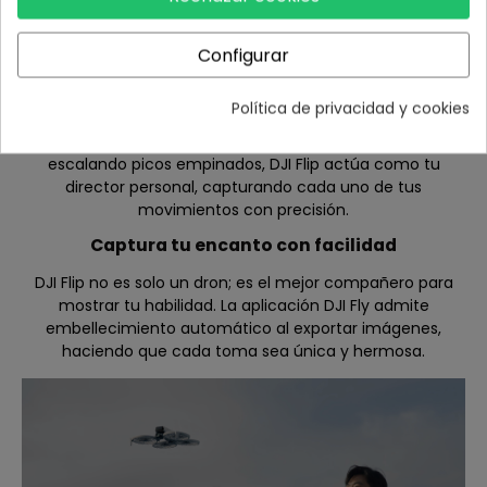
Configurar
Tu Director Personal
Con el seguimiento de objetivos, puedes mantener a tu
Política de privacidad y cookies
sujeto en el centro de atención de manera rápida y
precisa. Ya sea que estés caminando por bosques o
escalando picos empinados, DJI Flip actúa como tu
director personal, capturando cada uno de tus
movimientos con precisión.
Captura tu encanto con facilidad
DJI Flip no es solo un dron; es el mejor compañero para
mostrar tu habilidad. La aplicación DJI Fly admite
embellecimiento automático al exportar imágenes,
haciendo que cada toma sea única y hermosa.