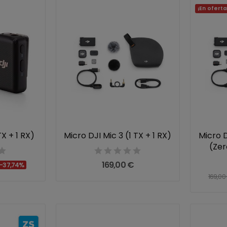
¡En oferta
TX + 1 RX)
Micro DJI Mic 3 (1 TX + 1 RX)
Micro D
(Ze
169,00 €
-37,74%
169,00