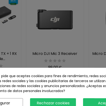
 TX + 1 RX
Micro DJI Mic 3 Receiver
Micro D
...
99,00 €
€
-23,17%
e pide que aceptes cookies para fines de rendimiento, redes soci
s redes sociales y las cookies publicitarias de terceros se utiliza
ciones de redes sociales y anuncios personalizados. ¿Aceptas e
ento de datos personales involucrados?
Nuevo
Nuevo
igurar
Rechazar cookies
Ace