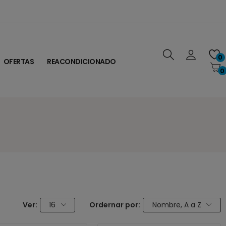
0
OFERTAS
REACONDICIONADO
0
Ver:
16
Ordernar por:
Nombre, A a Z