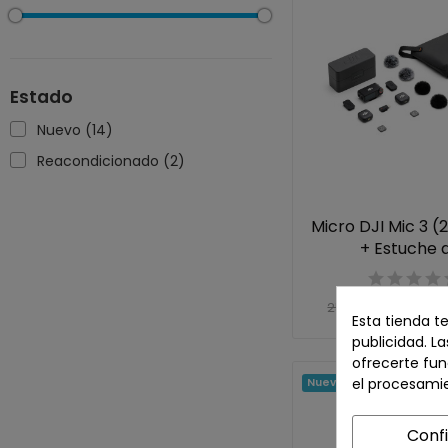
Estado
Nuevo
(14)
Reacondicionado
(2)
Micro DJI Mic 3 (2
+ Estuche de
199,00 
259,00 €
Esta tienda t
publicidad. La
ofrecerte fun
el procesami
Nuevo
Conf