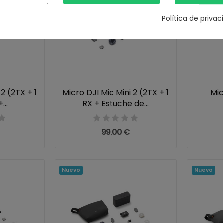
Política de priva
 2 (2TX + 1
Micro DJI Mic Mini 2 (2TX + 1
Mic
...
RX + Estuche de...
99,00 €
Nuevo
Nuevo