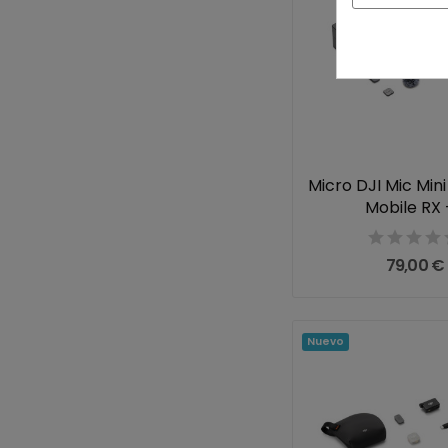
Micro DJI Mic Mini
Mobile RX +
79,00 €
Nuevo