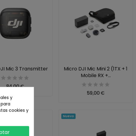
JI Mic 3 Transmitter
Micro DJI Mic Mini 2 (1TX + 1
Mobile RX +...
84,00 €
59,00 €
ales y
n para
stas cookies y
Nuevo
ptar