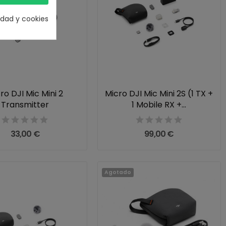
cidad y cookies
ro DJI Mic Mini 2
Micro DJI Mic Mini 2S (1 TX +
Transmitter
1 Mobile RX +...
33,00 €
99,00 €
Agotado