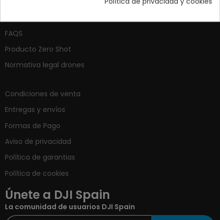
Tiendas autorizadas
Política de privacidad y cookies
Contacta
FAQS
Producto Zero Shot
Normativa legal drones
Condiciones de venta
Entregas y envíos
Formas de Pago
Aviso de privacidad
Política de garantias
Política de cookies
Únete a DJI Spain
La comunidad de usuarios DJI Spain