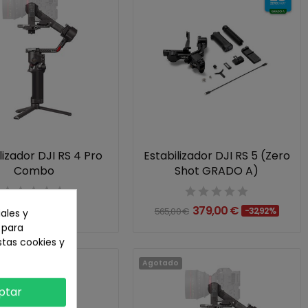
lizador DJI RS 4 Pro
Estabilizador DJI RS 5 (Zero
Combo
Shot GRADO A)
1.121,00 €
379,00 €
565,00 €
-32,92%
ales y
n para
stas cookies y
Agotado
ptar