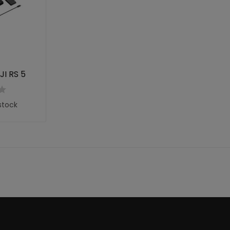
JI RS 5
stock