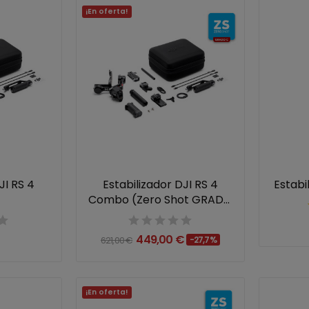
¡En oferta!
JI RS 4
Estabilizador DJI RS 4
Estabi
Combo (Zero Shot GRADO
C)
449,00 €
621,00 €
-27,7%
¡En oferta!