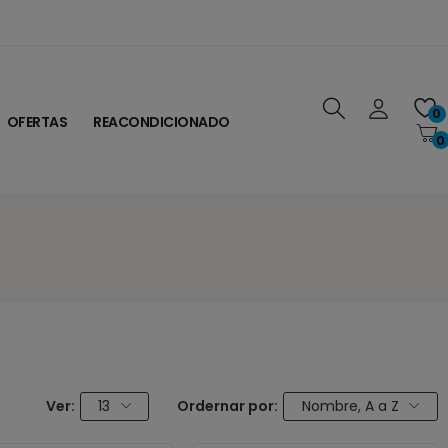
0
OFERTAS
REACONDICIONADO
0
Ver:
13
Ordernar por:
Nombre, A a Z