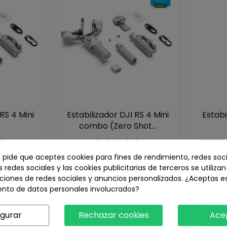
 RS 4 Mini
Estabilizador DJI RS 4 Mini
Estabi
combo (Zero Shot...
€
309,00 €
469,00 €
-34,12%
e pide que aceptes cookies para fines de rendimiento, redes soci
s redes sociales y las cookies publicitarias de terceros se utiliza
ciones de redes sociales y anuncios personalizados. ¿Aceptas e
ento de datos personales involucrados?
¡En oferta!
Agotado
igurar
Rechazar cookies
Ace