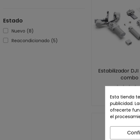
Estado
Nuevo
(8)
Reacondicionado
(5)
Estabilizador DJI
combo
469,00 
Esta tienda t
publicidad. La
ofrecerte fun
el procesami
Conf