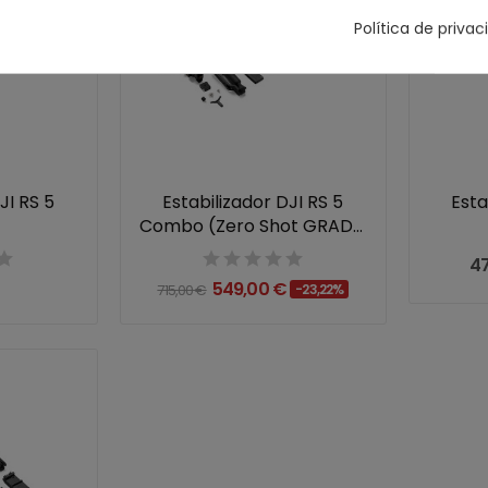
Política de priva
JI RS 5
Estabilizador DJI RS 5
Esta
Combo (Zero Shot GRADO
A)
47
549,00 €
715,00 €
-23,22%