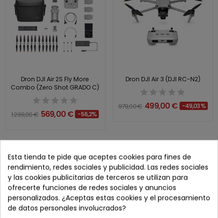
Dron DJI Air 2S Fly More
Dron DJI Air 3 (DJI RC-N2)
Combo (Zero Shot GRADO C)
499,00 €
979,00 €
-49,03%
569,00 €
1.299,00 €
-56,2%
¡En oferta!
Esta tienda te pide que aceptes cookies para fines de
rendimiento, redes sociales y publicidad. Las redes sociales
y las cookies publicitarias de terceros se utilizan para
ofrecerte funciones de redes sociales y anuncios
personalizados. ¿Aceptas estas cookies y el procesamiento
de datos personales involucrados?