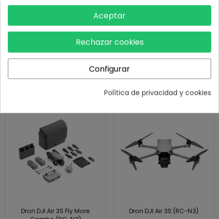
Aceptar
Dron DJI Air 3 Fly More Combo
Dron DJI Air 3S Fly More
Rechazar cookies
(DJI RC-N2)
Combo (RC-2)
Configurar
699,00 €
1.567,00 €
1.199,00 €
-41,7%
Política de privacidad y cookies
¡En oferta!
¡En oferta!
Agotado
Dron DJI Air 3S Fly More
Dron DJI Air 3S (RC-N3)