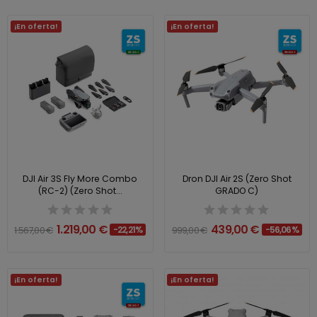
¡En oferta!
¡En oferta!
DJI Air 3S Fly More Combo
Dron DJI Air 2S (Zero Shot
(RC-2) (Zero Shot...
GRADO C)
1.219,00 €
439,00 €
1.567,00 €
-22,21%
999,00 €
-56,06%
¡En oferta!
¡En oferta!