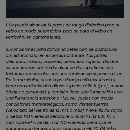
1. Se puede alcanzar 14 pasos de rango dinámico para el
vídeo en modo Automático, pero no para el vídeo en
vertical ni en cámara lenta.
2. Condiciones para activar la detección de obstáculos
omnidireccional en escenas nocturnas: Las partes
delantera, trasera, izquierda, derecha o superior del dron
se encuentran dentro del alcance de superficies con
texturas reconocibles con una iluminancia superior a 1 lux.
De forma similar, el suelo por debajo está texturizado y
tiene una reflectividad difusa superior al 20 % (p. ej., muros,
árboles o personas), y también tiene una iluminación con
una iluminancia superior a 1 lux. NO vueles con malas
condiciones meteorológicas, como vientos fuertes
(velocidad del viento de 12 m/s o más), nieve, lluvia, rayos
o niebla. NO vueles la aeronave a 6000 m (19 685 ft) o
más sobre el nivel del mar. NO vueles la aeronave en
entornos con temperaturas inferiores a –10 °C (14 °F) o