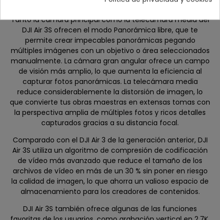
Panorámica Libre
Tanto la cámara principal como la telecámara media del
DJI Air 3S ofrecen el modo Panorámica libre, que te
permite crear impecables panorámicas pegando
múltiples imágenes con un objetivo o área seleccionados
manualmente. La cámara gran angular ofrece un campo
de visión más amplio, lo que aumenta la eficiencia al
capturar fotos panorámicas. La telecámara media
reduce considerablemente la distorsión de imagen, lo
que convierte tus obras maestras en extensas tomas con
la perspectiva amplia de múltiples fotos y ricos detalles
capturados gracias a su distancia focal.
Comparado con el DJI Air 3 de la generación anterior, DJI
Air 3S utiliza un algoritmo de compresión de codificación
de vídeo más avanzado que reduce el tamaño de los
archivos de vídeo en más de un 30 % sin poner en riesgo
la calidad de imagen, lo que ahorra un valioso espacio de
almacenamiento para los creadores de contenidos.
DJI Air 3S también ofrece algunas de las funciones
favoritas de los usuarios, como grabación vertical en 2.7K,