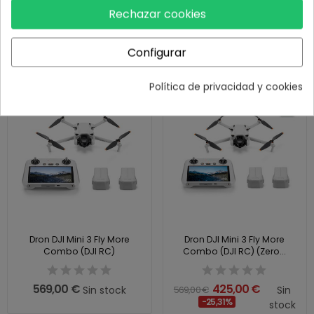
Combo (DJI RC2)
Rechazar cookies
815,00 €
1.119,00 €
Configurar
Política de privacidad y cookies
Agotado
¡En oferta!
Agotado
Dron DJI Mini 3 Fly More
Dron DJI Mini 3 Fly More
Combo (DJI RC)
Combo (DJI RC) (Zero...
569,00 €
425,00 €
Sin stock
569,00 €
Sin
-25,31%
stock