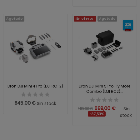
Agotado
¡En oferta!
Agotado
Dron DJI Mini 4 Pro (DJI RC-2)
Dron DJI Mini 5 Pro Fly More
Combo (DJI RC2)...
845,00 €
Sin stock
699,00 €
1.119,00 €
Sin
-37,53%
stock