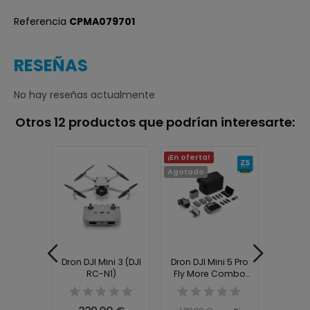
Referencia
CPMA079701
RESEÑAS
No hay reseñas actualmente
Otros 12 productos que podrían interesarte:
¡En oferta!
Agotado
ni 5 Pro
Dron DJI Mini 3 (DJI
Dron DJI Mini 5 Pro
Dron DJ
 Combo
RC-N1)
Fly More Combo
Fly M
2)...
(DJI RC2)...
(DJ