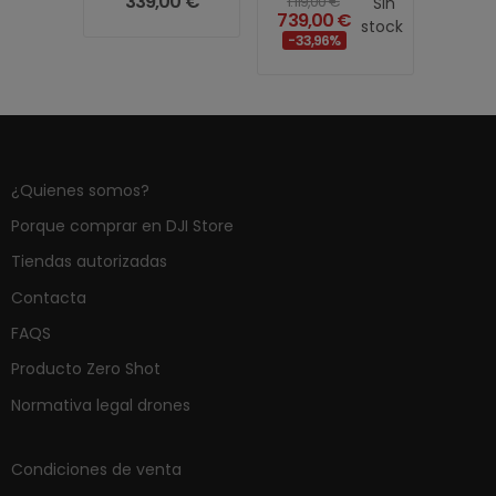
339,00 €
95
1.119,00 €
Sin
Sin
€
739,00 €
stock
stock
-33,96%
¿Quienes somos?
Porque comprar en DJI Store
Tiendas autorizadas
Contacta
FAQS
Producto Zero Shot
Normativa legal drones
Condiciones de venta