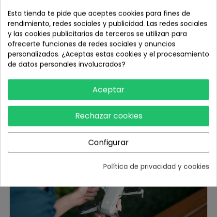
Zoom 4×
Esta tienda te pide que aceptes cookies para fines de
rendimiento, redes sociales y publicidad. Las redes sociales
Al grabar vídeos en HD, el zoom 4× te permite realizar
y las cookies publicitarias de terceros se utilizan para
transiciones entre planos con distintas distancias y
ofrecerte funciones de redes sociales y anuncios
composiciones. Eso significa que puedes capturar vídeos
personalizados. ¿Aceptas estas cookies y el procesamiento
claros y asombrosamente nítidos de tus hijos, tu
de datos personales involucrados?
mascota o edificios desde una distancia segura.
Facilitando la creatividad
Aceptar
Funciones inteligentes te permiten volar como un
experto desde la primera vez.
Rechazar cookies
Configurar
Política de privacidad y cookies