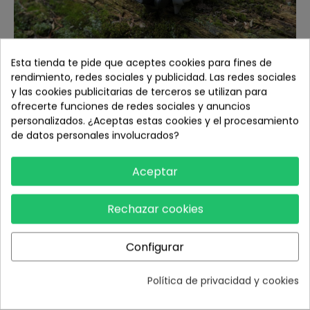
Esta tienda te pide que aceptes cookies para fines de
ActiveTrack 360° mejorado
rendimiento, redes sociales y publicidad. Las redes sociales
y las cookies publicitarias de terceros se utilizan para
Mini 5 Pro captura cada momento destacado, sin
ofrecerte funciones de redes sociales y anuncios
importar donde estés. El ActiveTrack 360° mejorado
personalizados. ¿Aceptas estas cookies y el procesamiento
ofrece seguimiento personalizable en varios escenarios, y
de datos personales involucrados?
presenta un rendimiento de seguimiento más estable y
seguro [8].
Aceptar
Modos inteligentes
MasterShots
Rechazar cookies
Ofrece plantillas de movimiento de cámara de alto nivel
según las necesidades de retrato, primeros planos y
Configurar
disparos a larga distancia.
Política de privacidad y cookies
QuickShots
Compatible con varios modos como QuickShot Rotate,