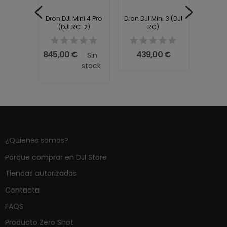
ni 3 (DJI
Dron DJI Mini 4 Pro
Dron DJI Mini 3 (DJI
Dron DJ
1)
(DJI RC-2)
RC)
Fly M
(D
0 €
845,00 €
439,00 €
1.1
Sin
stock
¿Quienes somos?
Porque comprar en DJI Store
Tiendas autorizadas
Contacta
FAQS
Producto Zero Shot