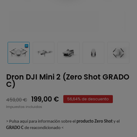
Dron DJI Mini 2 (Zero Shot GRADO
C)
199,00 €
459,00 €
56,64% de descuento
Impuestos incluidos
>
Pulsa aquí para información sobre el
producto Zero Shot
y el
GRADO C
de reacondicionado
<