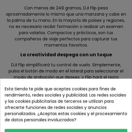
Con menos de 249 gramos, DJI Flip pesa
aproximadamente lo mismo que una manzana y cabe en
la palma de tu mano. En la mayoría de países y regiones,
no es necesario recibir formación o realizar un examen
para volarlos. Compactos y prácticos, son tus
compañeros de viaje perfectos para capturar tus
momentos favoritos.
La creatividad despega con un toque
DJI Flip simplificará tu control de vuelo. Simplemente,
pulsa el botón de modo en el lateral para seleccionar el
modo de grabación que desees, y Flip hará el resto
automáticamente para capturar un vídeo increíble. Ya
Esta tienda te pide que aceptes cookies para fines de
seas un fotógrafo profesional o estés comenzando,
rendimiento, redes sociales y publicidad. Las redes sociales
prepárate para embarcarte en un viaje de fotografía
y las cookies publicitarias de terceros se utilizan para
aérea con facilidad.
ofrecerte funciones de redes sociales y anuncios
personalizados. ¿Aceptas estas cookies y el procesamiento
de datos personales involucrados?