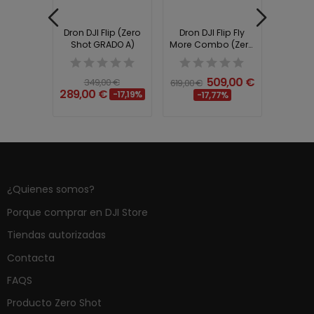
lip (DJI
Dron DJI Flip (Zero
Dron DJI Flip Fly
Dron D
2)
Shot GRADO A)
More Combo (Zero
Mor
Shot GRADO A)
0 €
509,00 €
61
349,00 €
619,00 €
289,00 €
-17,19%
-17,77%
¿Quienes somos?
Porque comprar en DJI Store
Tiendas autorizadas
Contacta
FAQS
Producto Zero Shot