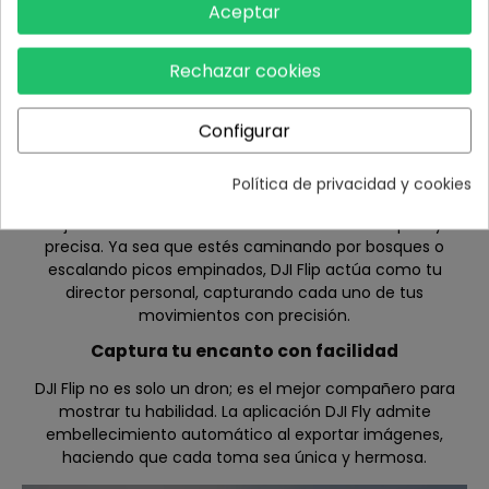
Aceptar
Rechazar cookies
Configurar
Tu Director Personal
Política de privacidad y cookies
Con el seguimiento de objetivos, puedes mantener a tu
sujeto en el centro de atención de manera rápida y
precisa. Ya sea que estés caminando por bosques o
escalando picos empinados, DJI Flip actúa como tu
director personal, capturando cada uno de tus
movimientos con precisión.
Captura tu encanto con facilidad
DJI Flip no es solo un dron; es el mejor compañero para
mostrar tu habilidad. La aplicación DJI Fly admite
embellecimiento automático al exportar imágenes,
haciendo que cada toma sea única y hermosa.