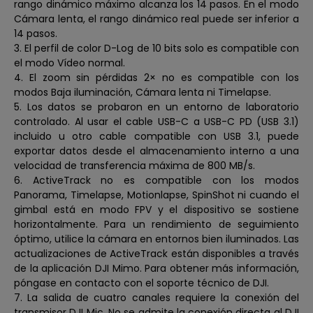
rango dinámico máximo alcanza los 14 pasos. En el modo
Cámara lenta, el rango dinámico real puede ser inferior a
14 pasos.
3. El perfil de color D-Log de 10 bits solo es compatible con
el modo Vídeo normal.
4. El zoom sin pérdidas 2× no es compatible con los
modos Baja iluminación, Cámara lenta ni Timelapse.
5. Los datos se probaron en un entorno de laboratorio
controlado. Al usar el cable USB-C a USB-C PD (USB 3.1)
incluido u otro cable compatible con USB 3.1, puede
exportar datos desde el almacenamiento interno a una
velocidad de transferencia máxima de 800 MB/s.
6. ActiveTrack no es compatible con los modos
Panorama, Timelapse, Motionlapse, SpinShot ni cuando el
gimbal está en modo FPV y el dispositivo se sostiene
horizontalmente. Para un rendimiento de seguimiento
óptimo, utilice la cámara en entornos bien iluminados. Las
actualizaciones de ActiveTrack están disponibles a través
de la aplicación DJI Mimo. Para obtener más información,
póngase en contacto con el soporte técnico de DJI.
7. La salida de cuatro canales requiere la conexión del
transmisor DJI Mic. No se admite la conexión directa al DJI