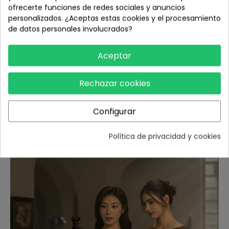
ofrecerte funciones de redes sociales y anuncios
visual única.
personalizados. ¿Aceptas estas cookies y el procesamiento
SpinShot:
El estabilizador gira 180° para tomas fluidas
de datos personales involucrados?
con una sola mano.
Motionlapse:
Configura fácilmente hasta cuatro
posiciones para vídeos Motionlapse dinámicos. Desde las
Aceptar
luces de la ciudad hasta las nubes a la deriva, condensa
horas en segundos impresionantes con un solo toque.
Rechazar cookies
Orientación automática horizontal/vertical:
El modo
de rotación automática se ajusta de forma inteligente
según la orientación de la pantalla, optimizando el
Configurar
encuadre tanto para vídeos cortos como largos.
Foto panorámica: Cambia al modo panorámico para
Política de privacidad y cookies
capturar escenas amplias en una sola toma.