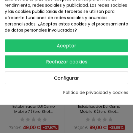
Dron DJI NEO Fly More Combo
Estabilizador DJI Osmo
rendimiento, redes sociales y publicidad. Las redes sociales
(Zero Shot GRADO C)
Mobile 5 Athens Gray...
y las cookies publicitarias de terceros se utilizan para
ofrecerte funciones de redes sociales y anuncios
189,00 €
69,00 €
356,00 €
-46,91%
159,00 €
-56,6%
personalizados. ¿Aceptas estas cookies y el procesamiento
de datos personales involucrados?
¡En oferta!
¡En oferta!
Aceptar
Rechazar cookies
Configurar
Política de privacidad y cookies
Estabilizador DJI Osmo
Estabilizador DJI Osmo
Mobile 7 (Zero Shot...
Mobile 8 (Zero Shot...
49,00 €
99,00 €
79,00 €
-37,97%
162,00 €
-38,89%