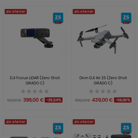
¡En oferta!
¡En oferta!
DJI Focus LiDAR (Zero Shot
Dron DJI Air 2S (Zero Shot
GRADO C)
GRADO C)
399,00 €
439,00 €
619,00 €
-35,54%
999,00 €
-56,06%
¡En oferta!
¡En oferta!