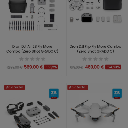
Dron DJI Air 2S Fly More
Dron DJI Flip Fly More Combo
Combo (Zero Shot GRADO C)
(Zero Shot GRADO C)
569,00 €
469,00 €
1.299,00 €
-56,2%
619,00 €
-24,23%
¡En oferta!
¡En oferta!