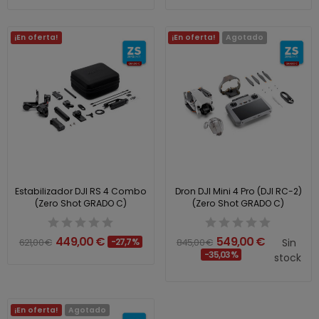
¡En oferta!
¡En oferta!
Agotado
Estabilizador DJI RS 4 Combo
Dron DJI Mini 4 Pro (DJI RC-2)
(Zero Shot GRADO C)
(Zero Shot GRADO C)
449,00 €
549,00 €
621,00 €
-27,7%
845,00 €
Sin
-35,03%
stock
¡En oferta!
Agotado