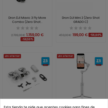
Dron DJI Mavic 3 Fly More
Dron DJI Mini 2 (Zero Shot
Combo (Zero Shot...
GRADO C)
1.159,00 €
199,00 €
2.799,00 €
459,00 €
-56,64%
-58,59%
¡En oferta!
¡En oferta!
Esta tienda te pide que aceptes cookies para fines de