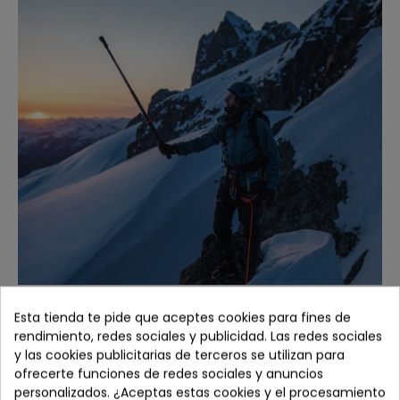
Foto de 120 MP en 360°
Esta tienda te pide que aceptes cookies para fines de
Congela el mundo real en 360° con una sola pulsación.
rendimiento, redes sociales y publicidad. Las redes sociales
Osmo 360 te permite capturar fotos ultra nítidas en 360°
y las cookies publicitarias de terceros se utilizan para
con hasta 120 megapíxeles (16K), revelando detalles
ofrecerte funciones de redes sociales y anuncios
nítidos y un amplio campo de visión. Adéntrate en cada
personalizados. ¿Aceptas estas cookies y el procesamiento