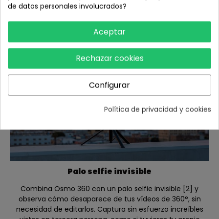
toma y experimenta una inmersión real como nunca
de datos personales involucrados?
antes.
Aceptar
Rechazar cookies
Configurar
Política de privacidad y cookies
Palo selfie invisible
Combina Osmo 360 con un palo selfie invisible [2] y
observa cómo desaparece de tus vídeos de 360°, sin
necesidad de editarlos. Captura sin esfuerzo increíbles