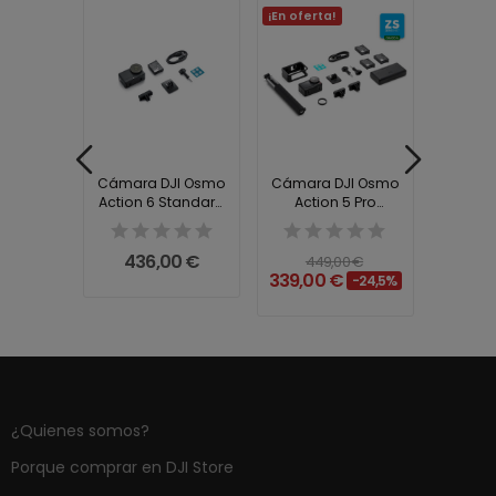
¡En oferta!
JI Osmo
Cámara DJI Osmo
Cámara DJI Osmo
Cámar
5 Pro
Action 6 Standard
Action 5 Pro
Action 
e Combo
Combo
Adventure
C
Combo...
0 €
436,00 €
32
449,00 €
339,00 €
-24,5%
¿Quienes somos?
Porque comprar en DJI Store