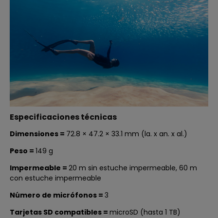
Especificaciones técnicas
Dimensiones =
72.8 × 47.2 × 33.1 mm (la. x an. x al.)
Peso
=
149 g
Impermeable
=
20 m sin estuche impermeable, 60 m
con estuche impermeable
Número de micrófonos
=
3
Tarjetas SD compatibles
=
microSD (hasta 1 TB)