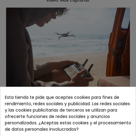
vuelo. Más capturas.
Esta tienda te pide que aceptes cookies para fines de
rendimiento, redes sociales y publicidad. Las redes sociales
Crea con facilidad y eficiencia
y las cookies publicitarias de terceros se utilizan para
ofrecerte funciones de redes sociales y anuncios
Almacenamiento interno
personalizados. ¿Aceptas estas cookies y el procesamiento
Con 42 GB de almacenamiento interno, el dron guarda
de datos personales involucrados?
momentos impresionantes directamente a bordo y