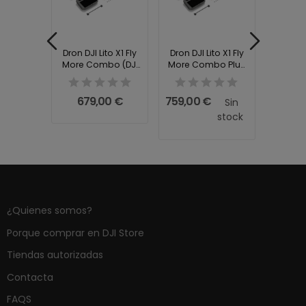
to X1 Fly
Dron DJI Lito X1 Fly
Dron DJI Lito X1 Fly
Dron DJ
bo (DJI
More Combo (DJI
More Combo Plus
More 
3)
RC 2)
(DJI RC 2)
R
0 €
679,00 €
759,00 €
47
Sin
stock
¿Quienes somos?
Porque comprar en DJI Store
Tiendas autorizadas
Contacta
FAQS