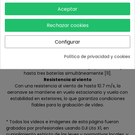
reduce la preocupación por el espacio de
Aceptar
almacenamiento.
Función QuickTransfer
Transfiere archivos a una velocidad de hasta 50 MB/s [10]
Rechazar cookies
mediante Wi-Fi 6 y descarga el almacenamiento
completamente lleno en 14 minutos [10]. También es
Configurar
compatible con la función QuickTransfer con el dron
apagado.
Carga en paralelo
Política de privacidad y cookies
Carga el dron directamente mediante USB-C. Para una
rotación más rápida, el centro de carga permite cargar
hasta tres baterías simultáneamente [11].
Resistencia al viento
Con una resistencia al viento de hasta 10.7 m/s, la
aeronave se mantiene en vuelo estacionario y vuela con
estabilidad en exteriores, lo que garantiza condiciones
fiables para la grabación de vídeo.
* Todos los vídeos e imágenes de esta página fueron
grabados por profesionales usando DJI Lito X1, en
cumplimiento estricto de las leyes y normativas locales, y