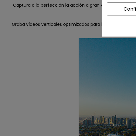
Captura a la perfección la acción a gran velocidad, desd
Conf
Graba vídeos verticales optimizados para la visualizació
garantiza