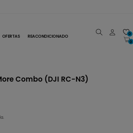
0
OFERTAS
REACONDICIONADO
0
y More Combo (DJI RC-N3)
a.