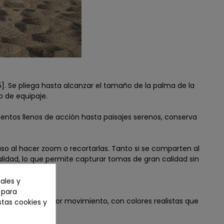
[5]. Se pliega hasta alcanzar el tamaño de la palma de la
o de equipaje.
mentos llenos de acción hasta paisajes serenos, conserva
o al hacer zoom o recortarlas. Tanto si se comparten al
idad, lo que permite capturar tomas de gran calidad sin
ales y
n para
 de desenfoque por movimiento, con colores realistas que
stas cookies y
iva.