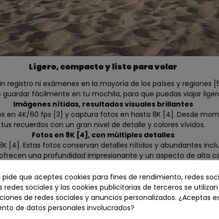
Ligero, compacto y listo para volar
r sin registro ni exámenes en la mayoría de los países y regiones 
guardar fácilmente en tu mochila, para que puedas viajar liger
Imágenes nítidas, resultados visuales brillantes
deos en 4K/60 fps [3] y captura fotos en hasta 8K [4]. Desde mo
tus recuerdos con un gran nivel de detalle y colores vívidos.
Fotos en 8K [4], con múltiples detalles
4]. Estas fotos conservan detalles nítidos y abundantes inclus
ofrecen una profundidad impresionante y un aspecto de alta cal
esfuerzo.
Vídeos de alta calidad para grandes momentos
e pide que aceptes cookies para fines de rendimiento, redes soci
Vídeo en 4K/60 fps [3]
s redes sociales y las cookies publicitarias de terceros se utiliza
mica durante tus travesías. El vídeo se mantiene fluido y libre
ciones de redes sociales y anuncios personalizados. ¿Aceptas e
ue la reproducción de los vídeos resulte increíblemente inmers
ento de datos personales involucrados?
Cámara lenta en 4K/100 fps [3]