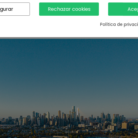
e atletas corriendo hasta olas que salpican. Ralentiza los mome
igurar
Rechazar cookies
Ace
escenas visualmente dramáticas y de gran impacto.
Grabación vertical en 2.7K [3]
Política de priva
n en smartphones. Captura momentos emocionantes listos para c
 un flujo de trabajo sin interrupciones desde el vuelo hasta la ed