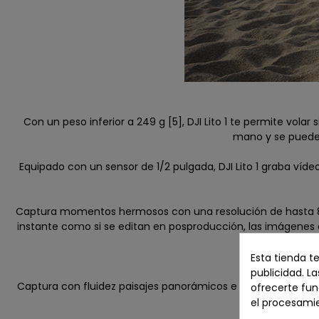
Con un peso inferior a 249 g [5], DJI Lito 1 te permite vola
mano y se puede 
Equipado con un sensor de 1/2 pulgada, DJI Lito 1 graba ví
Captura momentos hermosos con una resolución de hasta 8K [
instante como si se editan en posproducción, las imágenes 
Esta tienda t
publicidad. La
Captura con fluidez paisajes panorámicos e iluminación diná
ofrecerte fun
hacen q
el procesami