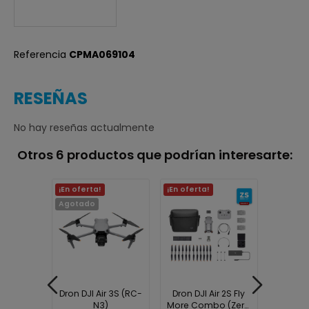
Referencia
CPMA069104
RESEÑAS
No hay reseñas actualmente
Otros 6 productos que podrían interesarte:
¡En oferta!
¡En oferta!
¡En ofer
Agotado
ir 3 Fly
Dron DJI Air 3S (RC-
Dron DJI Air 2S Fly
Dron DJ
bo (DJI
N3)
More Combo (Zero
More C