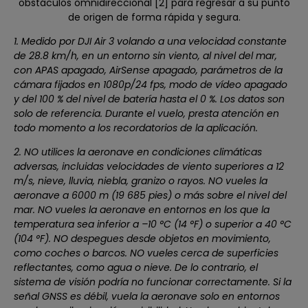
obstáculos omnidireccional [2] para regresar a su punto
de origen de forma rápida y segura.
1. Medido por DJI Air 3 volando a una velocidad constante
de 28.8 km/h, en un entorno sin viento, al nivel del mar,
con APAS apagado, AirSense apagado, parámetros de la
cámara fijados en 1080p/24 fps, modo de vídeo apagado
y del 100 % del nivel de batería hasta el 0 %. Los datos son
solo de referencia. Durante el vuelo, presta atención en
todo momento a los recordatorios de la aplicación.
2. NO utilices la aeronave en condiciones climáticas
adversas, incluidas velocidades de viento superiores a 12
m/s, nieve, lluvia, niebla, granizo o rayos. NO vueles la
aeronave a 6000 m (19 685 pies) o más sobre el nivel del
mar. NO vueles la aeronave en entornos en los que la
temperatura sea inferior a –10 °C (14 °F) o superior a 40 °C
(104 °F). NO despegues desde objetos en movimiento,
como coches o barcos. NO vueles cerca de superficies
reflectantes, como agua o nieve. De lo contrario, el
sistema de visión podría no funcionar correctamente. Si la
señal GNSS es débil, vuela la aeronave solo en entornos