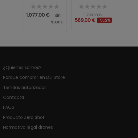
2)
Shot GRADO C)
1.077,00 €
1.3
0 €
1.299,00 €
Sin
€
569,00 €
-41,7%
-56,2%
stock
¿Quienes somos?
Porque comprar en DJI Store
Tiendas autorizadas
Contacta
FAQS
Producto Zero Shot
Normativa legal drones