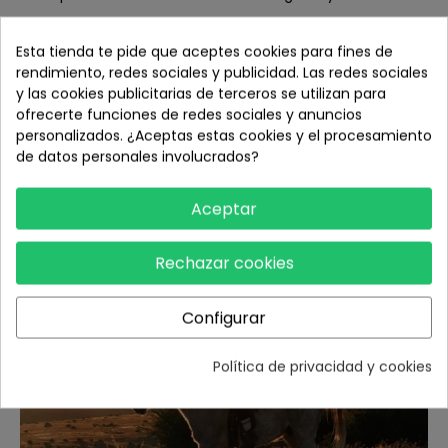
Asistencia en escenas nocturnas:
Esta tienda te pide que aceptes cookies para fines de
Durante los vuelos nocturnos, el Asistente visual añade un
rendimiento, redes sociales y publicidad. Las redes sociales
nivel adicional de seguridad. Al observar puntos brillantes
y las cookies publicitarias de terceros se utilizan para
en la interfaz del Asistente visual, puedes identificar
ofrecerte funciones de redes sociales y anuncios
obstáculos potenciales en el entorno. Esto permite una
personalizados. ¿Aceptas estas cookies y el procesamiento
mejor percepción de los entornos de vuelo en los que los
de datos personales involucrados?
niveles de luz son demasiado bajos para que funcione el
sistema anticolisión.
Aceptar
Rechazar cookies
Configurar
Política de privacidad y cookies