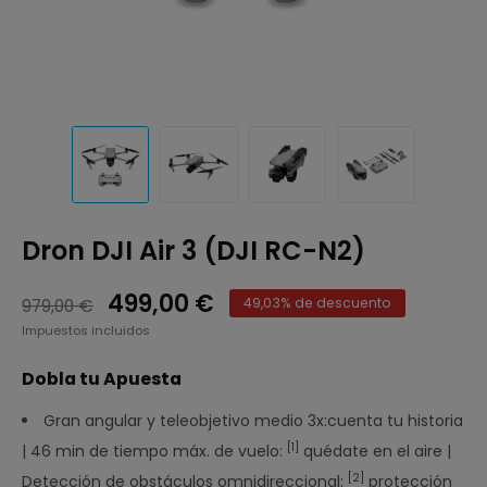
Dron DJI Air 3 (DJI RC-N2)
499,00 €
979,00 €
49,03% de descuento
Impuestos incluidos
Dobla tu Apuesta
Gran angular y teleobjetivo medio 3x:cuenta tu historia
[1]
| 46 min de tiempo máx. de vuelo:
quédate en el aire |
[2]
Detección de obstáculos omnidireccional:
protección