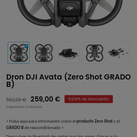
Dron DJI Avata (Zero Shot GRADO
B)
259,00 €
562,00 €
53,91% de descuento
Impuestos incluidos
>
Pulsa aquí para información sobre el
producto Zero Shot
y el
GRADO B
de reacondicionado
<
Descubre la libertad de viajar por los aires, Sigue a tu