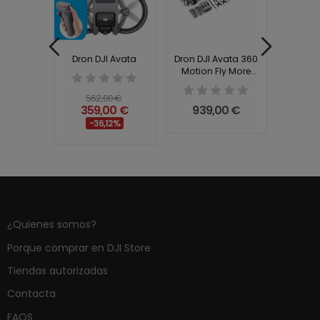
vata 360
Dron DJI Avata
Dron DJI Avata 360
Dron DJI
) (Zero
Motion Fly More
More C
DO A)
Combo (DJI...
ba
562,00 €
1,47 €
359,00 €
939,00 €
849,0
9%
-36,12%
¿Quienes somos?
Porque comprar en DJI Store
Tiendas autorizadas
Contacta
FAQS