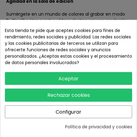
Agilidad en la sala de edición
Sumérgete en un mundo de colores al grabar en modo
D-Cinelike. Haz que tus vídeos destaquen con gradación
de color en postedición y convierte tu creación en una
Esta tienda te pide que aceptes cookies para fines de
obra maestra.
rendimiento, redes sociales y publicidad. Las redes sociales
y las cookies publicitarias de terceros se utilizan para
Confianza desde la seguridad
ofrecerte funciones de redes sociales y anuncios
personalizados. ¿Aceptas estas cookies y el procesamiento
Sistema de detección de obstáculos inferior
de datos personales involucrados?
Además del protector para hélices integrado, Avata
dispone de visión binocular inferior y detección por
Aceptar
infrarrojos ToF para una seguridad aún mayor. Estos
sensores detectan obstáculos por debajo y por encima
de Avata, para poder volar a baja altitud o en interiores.
Rechazar cookies
[10]
¿Quién dijo que la seguridad no es divertida?
Configurar
Disfruta de la experiencia con menos ansiedad al volar. El
Política de privacidad y cookies
botón de freno de emergencia del controlador de
movimientos te permite parar instantáneamente con